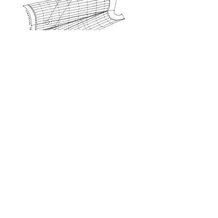
Zu Beginn war für alle Beteiligten
unklar, ob die stark gekrümmte Form
mit mechanisch gespannten
Membranen ohne Faltenwürfe
überhaupt realisiert werden konnte.
Durch die Entwicklung