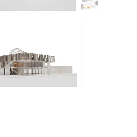
SÜDWESTTEXTIL
TEXTOVERSUM
REUTLINGEN
2. Preis
ÜBERDACHUNG ZOB
LEVERKUSEN